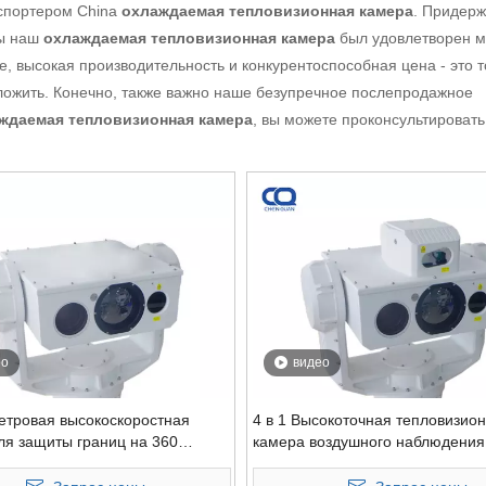
спортером China
охлаждаемая тепловизионная камера
. Придер
бы наш
охлаждаемая тепловизионная камера
был удовлетворен 
, высокая производительность и конкурентоспособная цена - это то
дложить. Конечно, также важно наше безупречное послепродажное
ждаемая тепловизионная камера
, вы можете проконсультировать
ео
видео
етровая высокоскоростная
4 в 1 Высокоточная тепловизио
ля защиты границ на 360
камера воздушного наблюдения
, средневолновая
автоматическим отслеживание
сная камера MWIR для
LRF