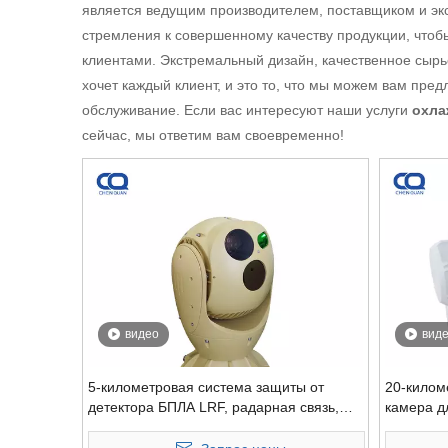
является ведущим производителем, поставщиком и эк
стремления к совершенному качеству продукции, что
клиентами. Экстремальный дизайн, качественное сырье
хочет каждый клиент, и это то, что мы можем вам пре
обслуживание. Если вас интересуют наши услуги
охла
сейчас, мы ответим вам своевременно!
видео
вид
5-километровая система защиты от
20-килом
детектора БПЛА LRF, радарная связь,
камера д
охлаждаемая тепловая камера, анти-
градусов
дрон
инфракра