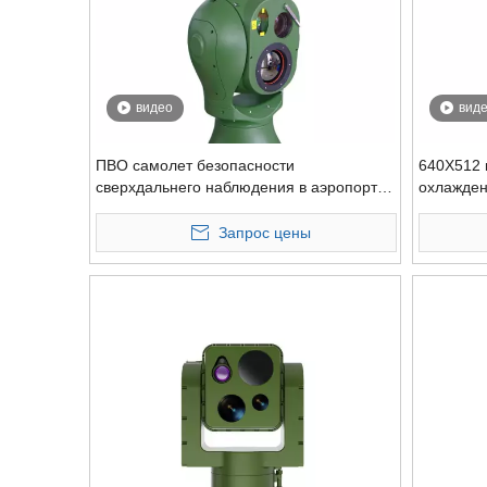
видео
вид
ПВО самолет безопасности
640X512 
сверхдальнего наблюдения в аэропорту
охлажден
Ptz камера MWIR охлаждаемая
защиты о
тепловизионная камера с LRF
2,5 км Б
Запрос цены
тепловая