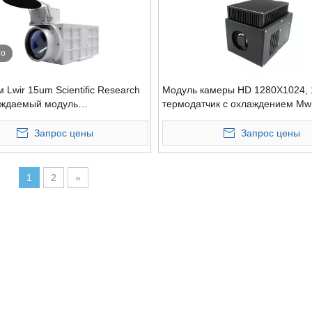
ео
 Lwir 15um Scientific Research
Модуль камеры HD 1280X1024, 
аждаемый модуль
термодатчик с охлаждением Mwi
ионной камеры с зумом
Запрос цены
Запрос цены
1
2
»