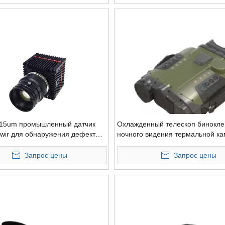
15um промышленный датчик
Охлажденный телескоп бинокле
wir для обнаружения дефектов
ночного видения термальной к
лаждением
Хандхэльд для обороны границ
Би-ФОВ
Запрос цены
Запрос цены