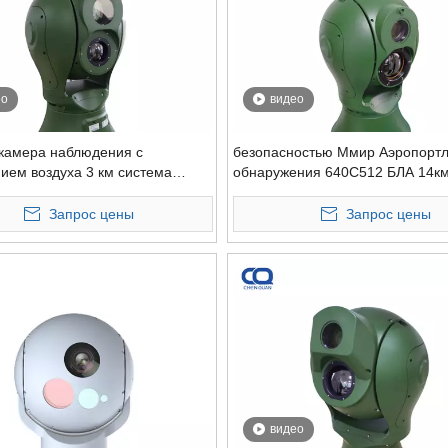
ео
видео
камера наблюдения с
безопасностью Ммир Аэропортл
ием воздуха 3 км система
обнаружения 640С512 БЛА 14к
т беспилотников обнаружение
долгосрочная птз охладила те
ПЛА автоматическое слежение
камеру
Запрос цены
Запрос цены
 камера
видео