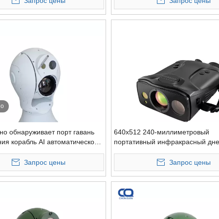
Запрос цены
Запрос цены
ионных платформ
ео
дно обнаруживает порт гавань
640x512 240-миллиметровый
ия корабль AI автоматическое
портативный инфракрасный дне
ание изображения дальнего
ночной дальний зум-бинокль с
 охлаждаемая тепловизионная
охлаждением тепловизионным 
Запрос цены
Запрос цены
tz
с 12 км LRF