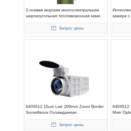
2-осевая морская многоспектральная
Интеллек
широкоугольная тепловизионная камера
камера с
с ЭО/ИК-охлаждением, устанавливаемая
беспилот
на лодке
средства
Запрос цены
640X512 15um Lwir 200mm Zoom Border
640X512 2
Surveillance Охлаждаемая
Mwir Opt
тепловизорная камера
камеры
Запрос цены