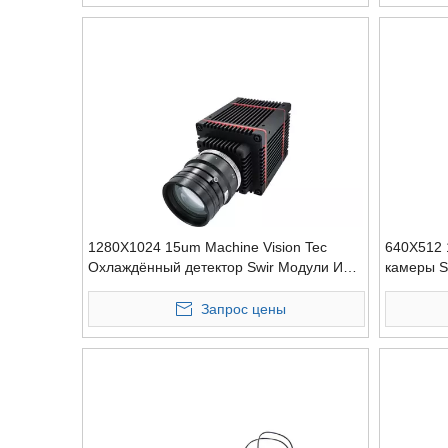
1280X1024 15um Machine Vision Tec
640X512 
Охлаждённый детектор Swir Модули ИК-
камеры S
камеры
Tec с ох
Запрос цены