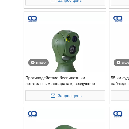
Запрос цены
тепловиз
видео
вид
Противодействие беспилотным
55 км су
летательным аппаратам, воздушное
наблюден
наблюдение, дальний зум, Hd, крутая
отслежив
тепловизионная камера и LRF
действия
Запрос цены
камера P