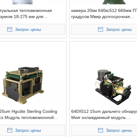
туальная тепловизионная
камера 20км 640кс512 660мм П
 зумом 18-275 мм для
градусов Мвир долгосрочная
ного наземного транспортного
термальная охлаженная для
 с искусственным интеллектом
наблюдения аэропортов
Запрос цены
Запрос цены
5um Hgcdte Sterling Cooling
640X512 15um дальнего обнару
ics Модуль тепловизионной
Mwir охлаждаемый модуль
инфракрасного датчика теплов
Запрос цены
Запрос цены