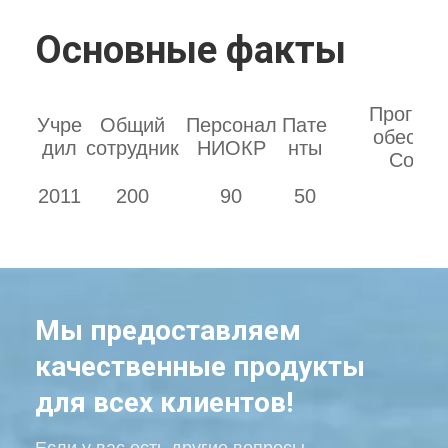
Основные факты
Програ
Учре
Общий
Персонал
Пате
обеспеч
дил
сотрудник
НИОКР
нты
Copyri
2011
200
90
50
20
Мы предоставляем
качественные продукты
для всех клиентов!
Если у вас есть другие вопросы,