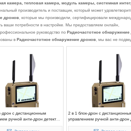
ная камера, тепловая камера, модуль камеры, системная интег
нальный производитель и поставщик, который может удовлетворит
е дронов
, которые мы производили, сертифицировали междунар
ть ваши потребности в настройке. Мы предоставляем онлайн,
профессиональное руководство по
Радиочастотное обнаружение
сованы в
Радиочастотное обнаружение дронов
, мы вас не подве
ок-дрон с дистанционным
2 в 1 блок-дрон с дистанционны
ием ручной анти-дрон детектор
управлением ручной анти-дрон 
итель 2 км
3 км глушитель 2 км