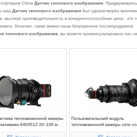
спортером China
Датчик теплового изображения
. Придерживаяс
бы наш
Датчик теплового изображения
был удовлетворен многим
, высокая производительность и конкурентоспособная цена - это то
дложить. Конечно, также важно наше безупречное послепродажное
ик теплового изображения
, вы можете проконсультировать нас с
атчика тепловизионной камеры
Пользовательский модуль
ъективами 640X512 20–100 мм и
тепловизионной камеры сети с
чувствительностью
человека 640X512 5X с оптичес
зумом 5 км