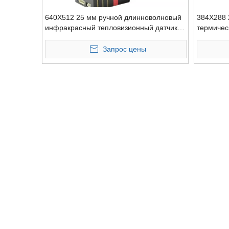
640X512 25 мм ручной длинноволновый
384X288 
инфракрасный тепловизионный датчик
термичес
Newwork
фокусиро
Запрос цены