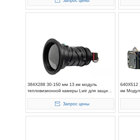
Запрос цены
384X288 30-150 мм 13 км модуль
640X512 
тепловизионной камеры Lwir для защиты
км Модул
границ микро
обнаруже
Запрос цены