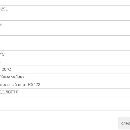
C25L
м
0°С
А
и 20°C
/КамераЛинк
ательный порт RS422
ДС/ЛВТТЛ
сле