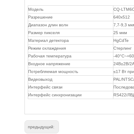
Модель
CQ-LTM6
Разрешение
640x512
Диапазон длин волн
7,7-9,3 мк
Размер пикселя
25 мкм
Материал детектора
HgCdTe
Режим охлаждения
Стерлинг
Рабочая температура
-40°С~+6
Входное напряжение
24В±2В/2
Потребляемая мощность
≤17 Вт пр
Видеовыход
PAL/NTSC
Интерфейс связи
Последов
Интерфейс синхронизации
RS422/ЛВ
предыдущий: