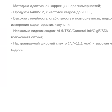
· Методика адаптивной коррекции неравномерностей;
· Продукты 640×512, с частотой кадров до 200Гц
· Высокая линейность, стабильность и повторяемость, подхо
измерения характеристик излучения;
· Несколько видеовыходов: AL/NTSC/CameraLink/GigE/SDI/
волоконная оптика;
· Настраиваемый широкий спектр (7,7–11,1 мкм) и высокая ч
кадров.