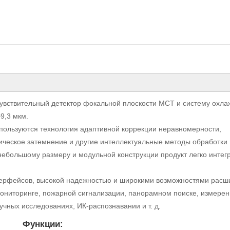
увствительный детектор фокальной плоскости MCT и систему охл
9,3 мкм.
пользуются технология адаптивной коррекции неравномерности,
ческое затемнение и другие интеллектуальные методы обработки
небольшому размеру и модульной конструкции продукт легко интег
ерфейсов, высокой надежностью и широкими возможностями расш
ониторинге, пожарной сигнализации, панорамном поиске, измере
учных исследованиях, ИК-распознавании и т. д.
Функции: