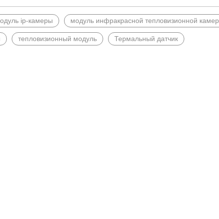
одуль ip-камеры
модуль инфракрасной тепловизионной каме
ы
тепловизионный модуль
Термальный датчик