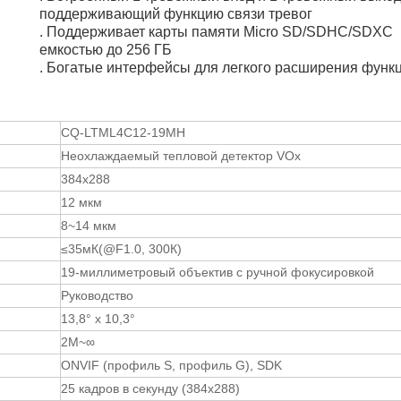
поддерживающий функцию связи тревог
. Поддерживает карты памяти Micro SD/SDHC/SDXC
емкостью до 256 ГБ
. Богатые интерфейсы для легкого расширения функ
CQ-LTML4C12-19MH
Неохлаждаемый тепловой детектор VOx
384x288
12 мкм
8~14 мкм
≤35мК(@F1.0, 300К)
19-миллиметровый объектив с ручной фокусировкой
Руководство
13,8° х 10,3°
2М~∞
ONVIF (профиль S, профиль G), SDK
25 кадров в секунду (384x288)