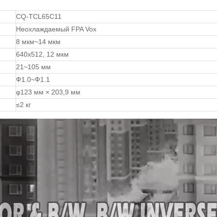
CQ-TCL65C11
Неохлаждаемый FPA Vox
8 мкм~14 мкм
640x512, 12 мкм
21~105 мм
Ф1.0~Ф1.1
φ123 мм × 203,9 мм
≤2 кг