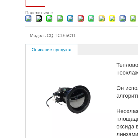
Поделиться с:
Модель:
CQ-TCL65C11
Описание продукта
Теплово
неохлаж
Он испо
алгорит
Неохлаж
площадь
оксида 
линзами