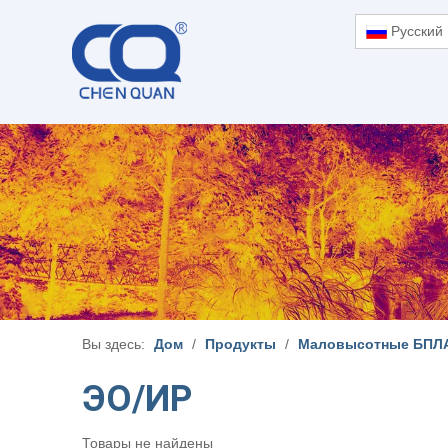
Pусский
Вы здесь:
Дом
/
Продукты
/
Маловысотные БПЛА
ЭО/ИР
Товары не найдены