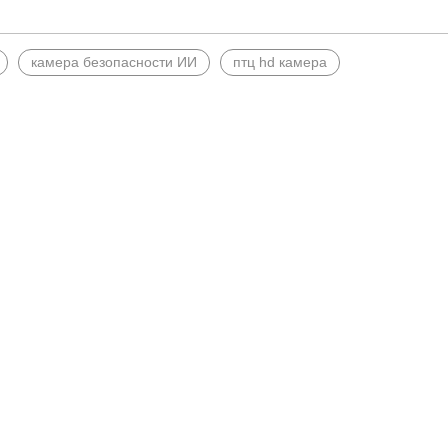
камера безопасности ИИ
птц hd камера