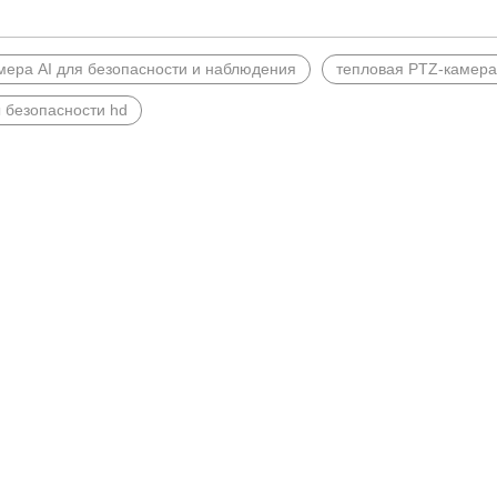
мера AI для безопасности и наблюдения
тепловая PTZ-камера
 безопасности hd