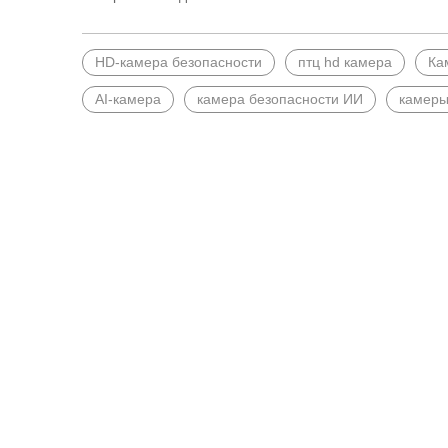
HD-камера безопасности
птц hd камера
Ка
AI-камера
камера безопасности ИИ
камеры