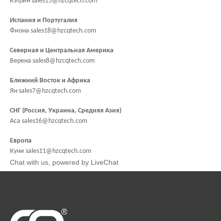
Кэтрин sales15@hzcqtech.com
Испания и Португалия
Фиона sales18@hzcqtech.com
Северная и Центральная Америка
Верена sales8@hzcqtech.com
Ближний Восток и Африка
Ян sales7@hzcqtech.com
СНГ (Россия, Украина, Средняя Азия)
Аса sales16@hzcqtech.com
Европа
Куни sales11@hzcqtech.com
Chat with us
, powered by
LiveChat