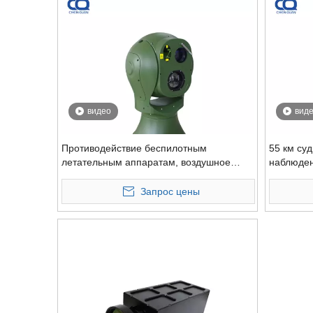
видео
вид
Противодействие беспилотным
55 км су
летательным аппаратам, воздушное
наблюден
наблюдение, дальний зум, Hd, крутая
отслежив
тепловизионная камера и LRF
действия
Запрос цены
камера P