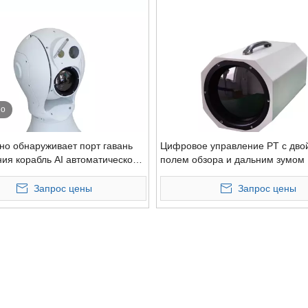
ео
дно обнаруживает порт гавань
Цифровое управление PT с дв
ия корабль AI автоматическое
полем обзора и дальним зумом
ание изображения дальнего
тепловизионная камера для пои
 охлаждаемая тепловизионная
наблюдения
Запрос цены
Запрос цены
tz