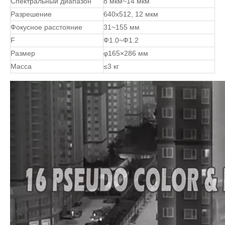
Спектральный диапазон
8 мкм~14 мкм
Разрешение
640x512, 12 мкм
Фокусное расстояние
31~155 мм
F
Ф1.0~Ф1.2
Размер
φ165×286 мм
Масса
≤3 кг