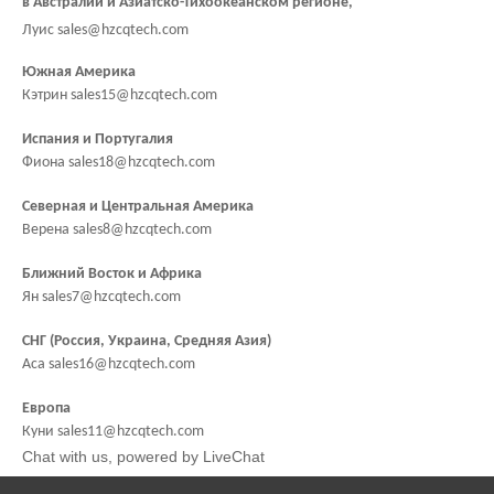
в Австралии и Азиатско-Тихоокеанском регионе,
Луис sales@hzcqtech.com
Южная Америка
Кэтрин sales15@hzcqtech.com
Испания и Португалия
Фиона sales18@hzcqtech.com
Северная и Центральная Америка
Верена sales8@hzcqtech.com
Ближний Восток и Африка
Ян sales7@hzcqtech.com
СНГ (Россия, Украина, Средняя Азия)
Аса sales16@hzcqtech.com
Европа
Куни sales11@hzcqtech.com
Chat with us
, powered by
LiveChat